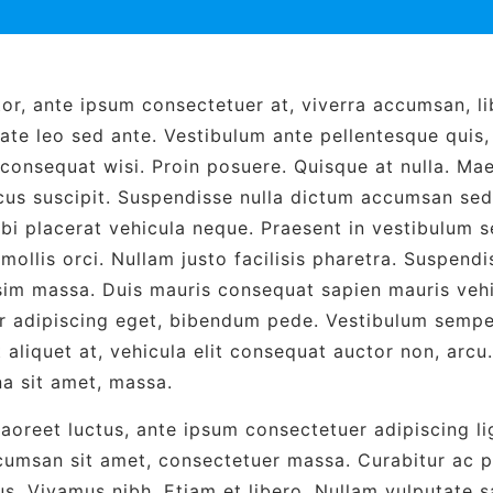
r, ante ipsum consectetuer at, viverra accumsan, li
tate leo sed ante. Vestibulum ante pellentesque quis
, consequat wisi. Proin posuere. Quisque at nulla. Ma
cus suscipit. Suspendisse nulla dictum accumsan se
bi placerat vehicula neque. Praesent in vestibulum s
 mollis orci. Nullam justo facilisis pharetra. Suspendi
sim massa. Duis mauris consequat sapien mauris vehi
r adipiscing eget, bibendum pede. Vestibulum semper
t aliquet at, vehicula elit consequat auctor non, arcu.
a sit amet, massa.
laoreet luctus, ante ipsum consectetuer adipiscing l
ccumsan sit amet, consectetuer massa. Curabitur ac 
sus. Vivamus nibh. Etiam et libero. Nullam vulputate s