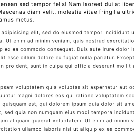
Aenean sed tempor felis! Nam laoreet dui at libe
aecenas diam velit, molestie vitae fringilla ultri
vamus metus.
adipisicing elit, sed do eiusmod tempor incididunt u
. Ut enim ad minim veniam, quis nostrud exercitatio
uip ex ea commodo consequat. Duis aute irure dolor i
lit esse cillum dolore eu fugiat nulla pariatur. Excep
n proident, sunt in culpa qui officia deserunt mollit 
sam voluptatem quia voluptas sit aspernatur aut odi
uuntur magni dolores eos qui ratione voluptatem seq
 quisquam est, qui dolorem ipsum quia dolor sit ame
it, sed quia non numquam eius modi tempora incidunt
am aliquam quaerat voluptatem. Ut enim ad minim v
citation ullamco laboris nisi ut aliquip ex ea comm