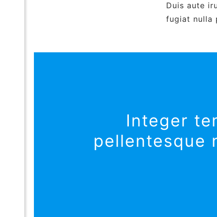
Duis aute ir
fugiat nulla
Integer te
pellentesque n