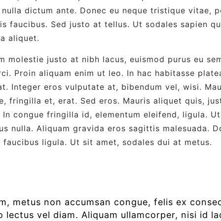
d nulla dictum ante. Donec eu neque tristique vitae, 
is faucibus. Sed justo at tellus. Ut sodales sapien q
la aliquet.
 molestie justo at nibh lacus, euismod purus eu sem
i. Proin aliquam enim ut leo. In hac habitasse plate
t. Integer eros vulputate at, bibendum vel, wisi. Ma
 fringilla et, erat. Sed eros. Mauris aliquet quis, ju
 In congue fringilla id, elementum eleifend, ligula. 
s nulla. Aliquam gravida eros sagittis malesuada.
 faucibus ligula. Ut sit amet, sodales dui at metus.
m, metus non accumsan congue, felis ex consequ
 lectus vel diam. Aliquam ullamcorper, nisi id la