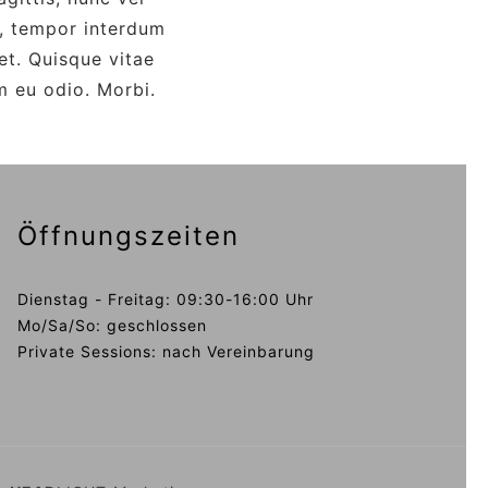
t, tempor interdum
et. Quisque vitae
m eu odio. Morbi.
Öffnungszeiten
Dienstag - Freitag: 09:30-16:00 Uhr
Mo/Sa/So: geschlossen
Private Sessions: nach Vereinbarung