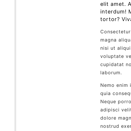
elit amet. 
interdum! M
tortor? Vi
Consectetur 
magna aliqua
nisi ut aliq
voluptate ve
cupidatat no
laborum.
Nemo enim ip
quia conseq
Neque porro
adipisci vel
dolore magn
nostrud exer