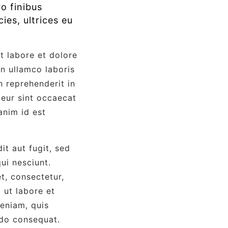
ro finibus
cies, ultrices eu
t labore et dolore
n ullamco laboris
n reprehenderit in
teur sint occaecat
anim id est
t aut fugit, sed
ui nesciunt.
t, consectetur,
 ut labore et
eniam, quis
odo consequat.