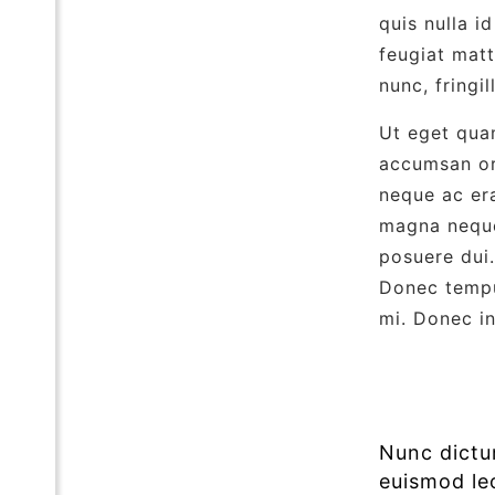
quis nulla i
feugiat matt
nunc, fringil
Ut eget quam
accumsan orc
neque ac era
magna neque,
posuere dui.
Donec tempu
mi. Donec in
Nunc dictu
euismod leo