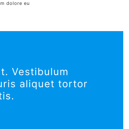
lum dolore eu
nt. Vestibulum
ris aliquet tortor
is.