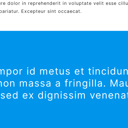
ure dolor in reprehenderit in voluptate velit esse cil
 pariatur. Excepteur sint occaecat.
mpor id metus et tincidu
on massa a fringilla. Mau
sed ex dignissim venenat