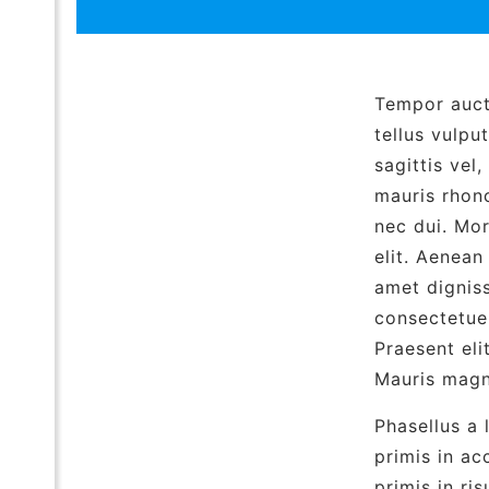
Tempor aucto
tellus vulpu
sagittis vel
mauris rhon
nec dui. Mor
elit. Aenean
amet dignis
consectetue
Praesent eli
Mauris magn
Phasellus a 
primis in a
primis in ri