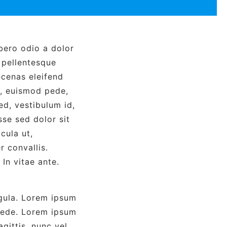
bero odio a dolor
, pellentesque
ecenas eleifend
d, euismod pede,
ed, vestibulum id,
sse sed dolor sit
cula ut,
 convallis.
 In vitae ante.
igula. Lorem ipsum
pede. Lorem ipsum
agittis, nunc vel