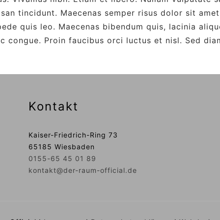
msan tincidunt. Maecenas semper risus dolor sit ame
ede quis leo. Maecenas bibendum quis, lacinia aliqu
 congue. Proin faucibus orci luctus et nisl. Sed dia
Kontakt
Kaiser-Friedrich-Ring 73
65185 Wiesbaden
0155-65 45 01 89
kontakt@der-raum-official.de