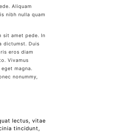
pede. Aliquam
uis nibh nulla quam
 sit amet pede. In
a dictumst. Duis
uris eros diam
sto. Vivamus
Ut eget magna.
 Donec nonummy,
at lectus, vitae
cinia tincidunt,