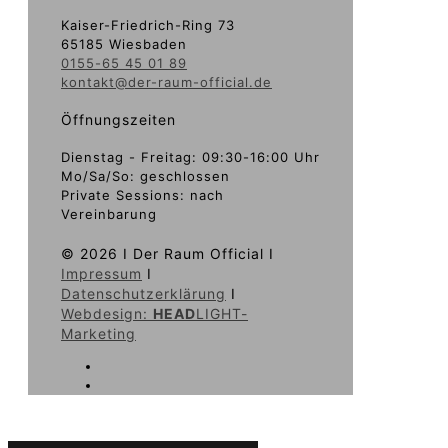
Kaiser-Friedrich-Ring 73
65185 Wiesbaden
0155-65 45 01 89
kontakt@der-raum-official.de
Öffnungszeiten
Dienstag - Freitag: 09:30-16:00 Uhr
Mo/Sa/So: geschlossen
Private Sessions: nach
Vereinbarung
©
2026 I Der Raum Official I
Impressum
I
Datenschutzerklärung
I
Webdesign:
HEAD
LIGHT-
Marketing