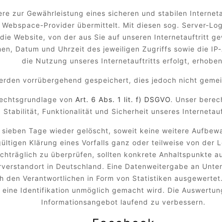
e zur Gewährleistung eines sicheren und stabilen Interneta
Webspace-Provider übermittelt. Mit diesen sog. Server-Logf
die Website, von der aus Sie auf unseren Internetauftritt g
chen, Datum und Uhrzeit des jeweiligen Zugriffs sowie die I
die Nutzung unseres Internetauftritts erfolgt, erhoben
erden vorrübergehend gespeichert, dies jedoch nicht geme
 Rechtsgrundlage von
Art. 6 Abs. 1 lit. f) DSGVO
. Unser berec
Stabilität, Funktionalität und Sicherheit unseres Internetauf
sieben Tage wieder gelöscht, soweit keine weitere Aufbewa
dgültigen Klärung eines Vorfalls ganz oder teilweise von d
nachträglich zu überprüfen, sollten konkrete Anhaltspunkte 
erverstandort in Deutschland. Eine Datenweitergabe an Untern
den Verantwortlichen in Form von Statistiken ausgewertet.
eine Identifikation unmöglich gemacht wird. Die Auswertung 
Informationsangebot laufend zu verbessern.