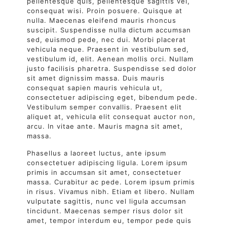
pellentesque quis, pellentesque sagittis vel,
consequat wisi. Proin posuere. Quisque at
nulla. Maecenas eleifend mauris rhoncus
suscipit. Suspendisse nulla dictum accumsan
sed, euismod pede, nec dui. Morbi placerat
vehicula neque. Praesent in vestibulum sed,
vestibulum id, elit. Aenean mollis orci. Nullam
justo facilisis pharetra. Suspendisse sed dolor
sit amet dignissim massa. Duis mauris
consequat sapien mauris vehicula ut,
consectetuer adipiscing eget, bibendum pede.
Vestibulum semper convallis. Praesent elit
aliquet at, vehicula elit consequat auctor non,
arcu. In vitae ante. Mauris magna sit amet,
massa.
Phasellus a laoreet luctus, ante ipsum
consectetuer adipiscing ligula. Lorem ipsum
primis in accumsan sit amet, consectetuer
massa. Curabitur ac pede. Lorem ipsum primis
in risus. Vivamus nibh. Etiam et libero. Nullam
vulputate sagittis, nunc vel ligula accumsan
tincidunt. Maecenas semper risus dolor sit
amet, tempor interdum eu, tempor pede quis