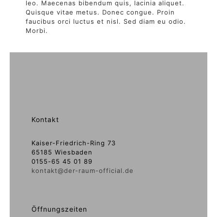
leo. Maecenas bibendum quis, lacinia aliquet.
Quisque vitae metus. Donec congue. Proin
faucibus orci luctus et nisl. Sed diam eu odio.
Morbi.
Kontakt
Kaiser-Friedrich-Ring 73
65185 Wiesbaden
0155-65 45 01 89
kontakt@der-raum-official.de
Öffnungszeiten